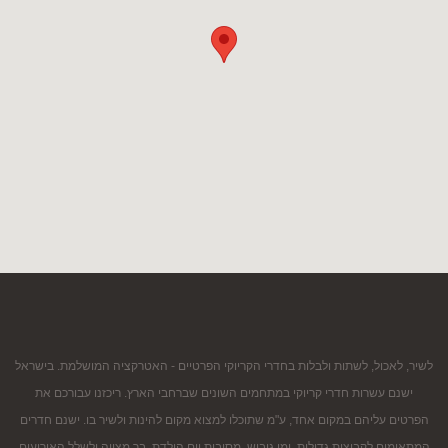
לשיר, לאכול, לשתות ולבלות בחדרי הקריוקי הפרטיים - האטרקציה המושלמת. בישראל
ישנם עשרות חדרי קריוקי במתחמים השונים שברחבי הארץ. ריכזנו עבורכם את
הפרטים עליהם במקום אחד, ע"מ שתוכלו למצוא מקום להינות ולשיר בו. ישנם חדרים
המתאימים לקבוצות גדולות, ימי גיבוש, מסיבות יום הולדת, בר מצווה ולשלל האירועים