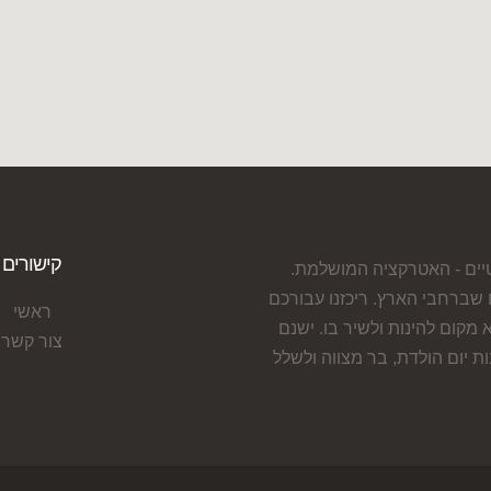
קישורים
טיים - האטרקציה המושלמת.
שברחבי הארץ. ריכזנו עבורכם
ראשי
קום להינות ולשיר בו. ישנם
צור קשר
ת יום הולדת, בר מצווה ולשלל