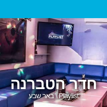
חדר הטברנה
Playlist \ באר שבע