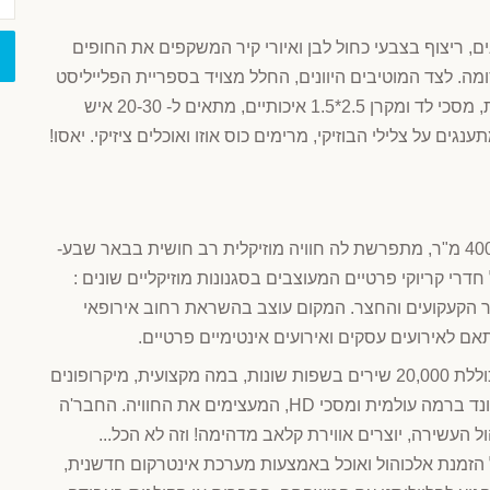
ם, ריצוף בצבעי כחול לבן ואיורי קיר המשקפים את החופים
קסומה. לצד המוטיבים היוונים, החלל מצויד בספריית הפלייליסט
המכילה 20,000 שירים בסגנונות שונים, במה מקצועית, מסכי לד ומקרן 2.5*1.5 איכותיים, מתאים ל- 20-30 איש
נגים על צלילי הבוזיקי, מרימים כוס אוזו ואוכלים ציזיקי. יאסו!
היישר ממחוזות יפן וניו יורק, על פני חלל דו קומתי של 400 מ"ר, מתפרשת לה חוויה מוזיקלית רב חושית בבאר שבע-
דרי קריוקי פרטיים המעוצבים בסגנונות מוזיקליים שונים :
 חדר הקעקועים והחצר. המקום עוצב בהשראת רחוב אירופאי
אם לאירועים עסקים ואירועים אינטימיים פרטיים.
בפלייליסט תוכלו ליהנות מספריית פלייבקים ענקית הכוללת 20,000 שירים בשפות שונות, במה מקצועית, מיקרופונים
איכותיים, מערכות טכנולוגיות מתקדמות של איכות סאונד ברמה עולמית ומסכי HD, המעצימים את החוויה. החבר'ה
העשירה, יוצרים אווירת קלאב מדהימה! וזה לא הכל...
של הזמנת אלכוהול ואוכל באמצעות מערכת אינטרקום חדשנית,